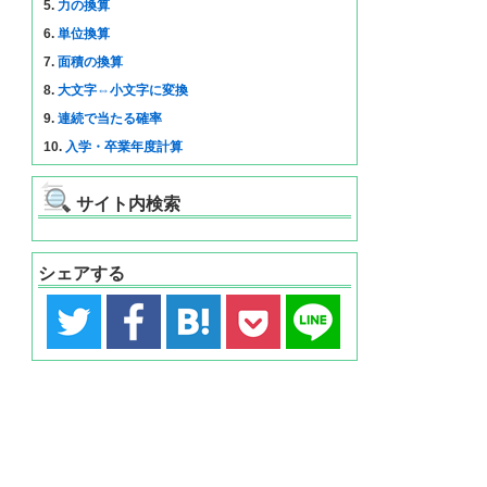
5.
力の換算
6.
単位換算
7.
面積の換算
8.
大文字⇔小文字に変換
9.
連続で当たる確率
10.
入学・卒業年度計算
サイト内検索
シェアする