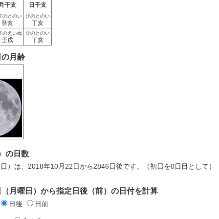
月干支
日干支
ずのとのい
ひのとのい
癸亥
丁亥
ずのえいぬ
ひのとのい
壬戌
丁亥
2日の月齢
）の日数
7日）は、2018年10月22日から2846日後です。（初日を0日目として）
22日（月曜日）から指定日後（前）の日付を計算
日後
日前