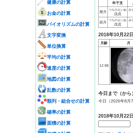
健康の計算
年干支
つちのえいぬ
み
暦月
お金の計算
戊戌
つちのえいぬ
み
節月
バイオリズムの計算
戊戌
2018年10月2
文字変換
月齢
月
単位換算
平均の計算
12.98
速度の計算
地図の計算
乱数の計算
今日まで（から
順列・組合せの計算
今日（2026年8月
確率の計算
2018年10月
面積の計算