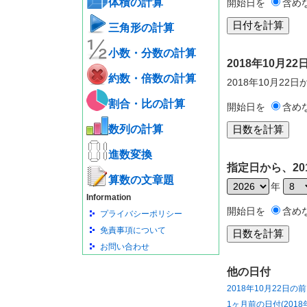
体積の計算
開始日を
含め
三角形の計算
小数・分数の計算
2018年10月
約数・倍数の計算
2018年10月22
割合・比の計算
開始日を
含め
数列の計算
進数変換
指定日から、20
算数の文章題
年
Information
開始日を
含め
プライバシーポリシー
免責事項について
お問い合わせ
他の日付
2018年10月22日の
1ヶ月前の日付(2018