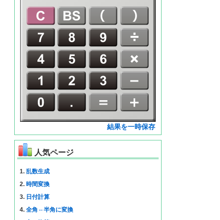
結果を一時保存
人気ページ
1.
乱数生成
2.
時間変換
3.
日付計算
4.
全角⇔半角に変換