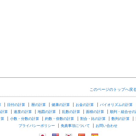
このページのトップへ戻
算
日付の計算
暦の計算
健康の計算
お金の計算
バイオリズムの計算
の計算
速度の計算
地図の計算
乱数の計算
面積の計算
順列・組合せの
計算
小数・分数の計算
約数・倍数の計算
割合・比の計算
数列の計算
プライバシーポリシー
免責事項について
お問い合わせ