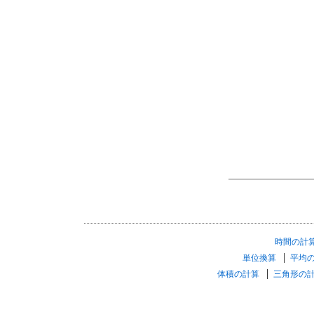
時間の計
単位換算
平均
体積の計算
三角形の