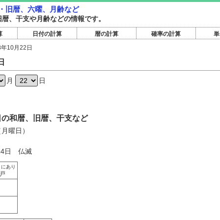
和暦・旧暦、六曜、月齢など
和暦旧暦、干支や月齢などの情報です。
算
日付の計算
暦の計算
確率の計算
単
8年10月22日
日
月
日
22日の和暦、旧暦、干支など
日（月曜日）
14日 仏滅
とにあり
戸
う
く