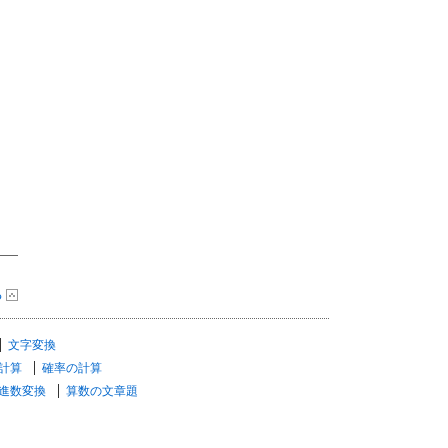
る
文字変換
計算
確率の計算
進数変換
算数の文章題