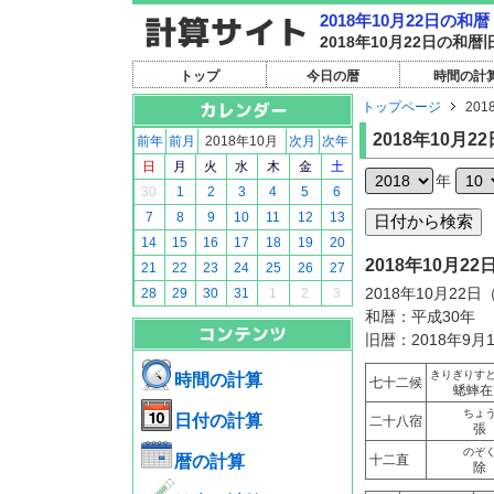
2018年10月22日の
2018年10月22日の
トップ
今日の暦
時間の計
トップページ
201
2018年10月22
前年
前月
2018年10月
次月
次年
日
月
火
水
木
金
土
年
30
1
2
3
4
5
6
7
8
9
10
11
12
13
14
15
16
17
18
19
20
2018年10月
21
22
23
24
25
26
27
2018年10月22
28
29
30
31
1
2
3
和暦：平成30年
旧暦：2018年9月
きりぎりす
時間の計算
七十二候
蟋蟀在
ちょ
日付の計算
二十八宿
張
のぞ
暦の計算
十二直
除