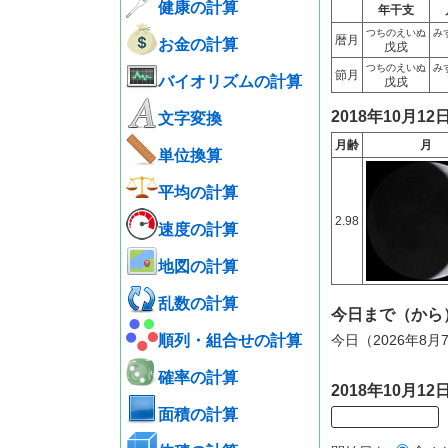
健康の計算
年干支
つちのえいぬ
み
暦月
お金の計算
戊戌
つちのえいぬ
み
節月
バイオリズムの計算
戊戌
2018年10月1
文字変換
月齢
月
単位換算
平均の計算
2.98
速度の計算
地図の計算
乱数の計算
今日まで（から
順列・組合せの計算
今日（2026年8月
確率の計算
2018年10月
面積の計算