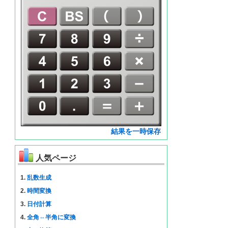
結果を一時保存
人気ページ
1.
乱数生成
2.
時間変換
3.
日付計算
4.
全角⇔半角に変換