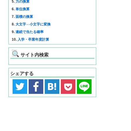
5.
力の換算
6.
単位換算
7.
面積の換算
8.
大文字⇔小文字に変換
9.
連続で当たる確率
10.
入学・卒業年度計算
サイト内検索
シェアする