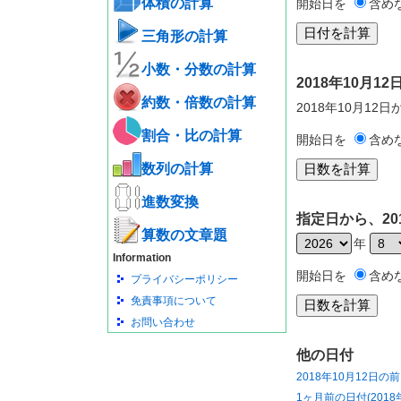
体積の計算
開始日を
含め
三角形の計算
小数・分数の計算
2018年10月
約数・倍数の計算
2018年10月12
割合・比の計算
開始日を
含め
数列の計算
進数変換
指定日から、20
算数の文章題
年
Information
開始日を
含め
プライバシーポリシー
免責事項について
お問い合わせ
他の日付
2018年10月12日の
1ヶ月前の日付(2018