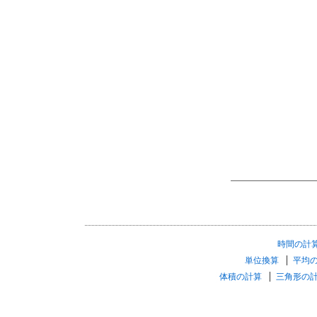
時間の計
単位換算
平均
体積の計算
三角形の