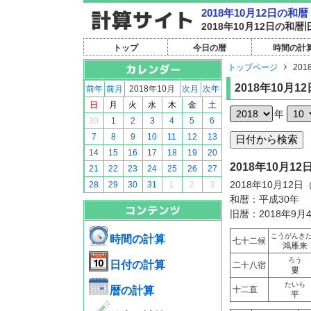
2018年10月12日の
2018年10月12日の
トップ
今日の暦
時間の計
トップページ
201
2018年10月12
前年
前月
2018年10月
次月
次年
日
月
火
水
木
金
土
年
30
1
2
3
4
5
6
7
8
9
10
11
12
13
14
15
16
17
18
19
20
2018年10月
21
22
23
24
25
26
27
2018年10月12
28
29
30
31
1
2
3
和暦：平成30年
旧暦：2018年9月
こうがんき
時間の計算
七十二候
鴻雁来
ろう
日付の計算
二十八宿
婁
たいら
暦の計算
十二直
平