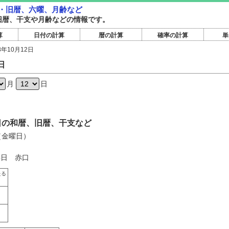
和暦・旧暦、六曜、月齢など
和暦旧暦、干支や月齢などの情報です。
算
日付の計算
暦の計算
確率の計算
単
8年10月12日
日
月
日
12日の和暦、旧暦、干支など
日（金曜日）
4日 赤口
たる