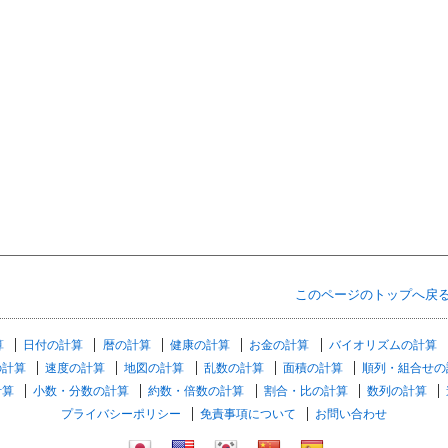
このページのトップへ戻
算
日付の計算
暦の計算
健康の計算
お金の計算
バイオリズムの計算
の計算
速度の計算
地図の計算
乱数の計算
面積の計算
順列・組合せの
計算
小数・分数の計算
約数・倍数の計算
割合・比の計算
数列の計算
プライバシーポリシー
免責事項について
お問い合わせ