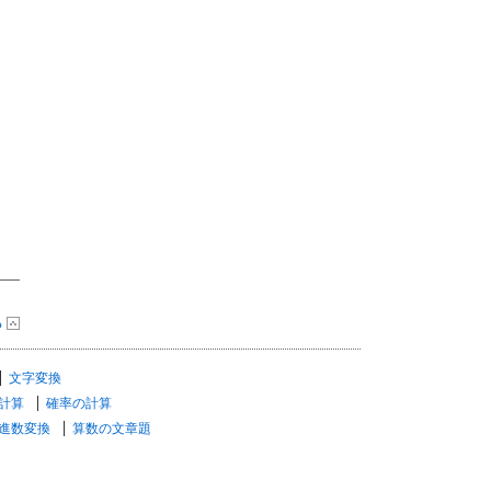
る
文字変換
計算
確率の計算
進数変換
算数の文章題