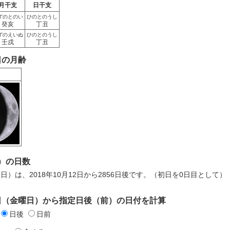
月干支
日干支
ずのとのい
ひのとのうし
癸亥
丁丑
ずのえいぬ
ひのとのうし
壬戌
丁丑
2日の月齢
）の日数
7日）は、2018年10月12日から2856日後です。（初日を0日目として）
12日（金曜日）から指定日後（前）の日付を計算
日後
日前