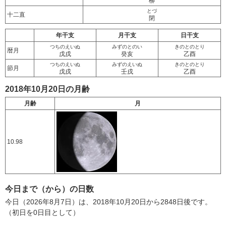
柳
とづ
十二直
閉
年干支
月干支
日干支
つちのえいぬ
みずのとのい
きのとのとり
暦月
戊戌
癸亥
乙酉
つちのえいぬ
みずのえいぬ
きのとのとり
節月
戊戌
壬戌
乙酉
2018年10月20日の月齢
月齢
月
10.98
今日まで（から）の日数
今日（2026年8月7日）は、2018年10月20日から2848日後です。
（初日を0日目として）