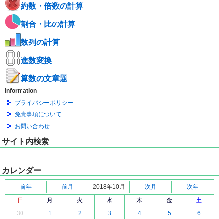
約数・倍数の計算
割合・比の計算
数列の計算
進数変換
算数の文章題
Information
プライバシーポリシー
免責事項について
お問い合わせ
サイト内検索
カレンダー
前年
前月
2018年10月
次月
次年
日
月
火
水
木
金
土
30
1
2
3
4
5
6