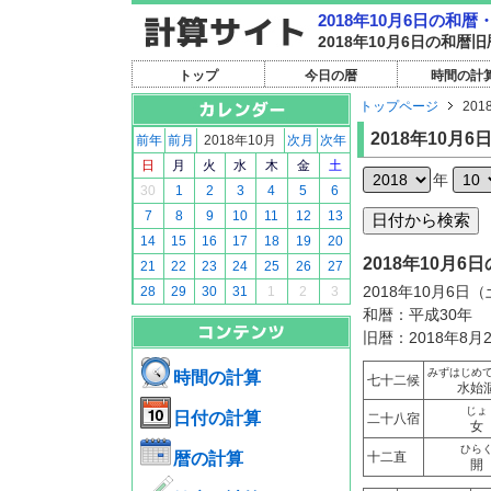
2018年10月6日の和
2018年10月6日の和
トップ
今日の暦
時間の計
トップページ
201
2018年10月6
前年
前月
2018年10月
次月
次年
日
月
火
水
木
金
土
年
30
1
2
3
4
5
6
7
8
9
10
11
12
13
14
15
16
17
18
19
20
2018年10月
21
22
23
24
25
26
27
2018年10月6日
28
29
30
31
1
2
3
和暦：平成30年
旧暦：2018年8月
みずはじめ
時間の計算
七十二候
水始
じょ
日付の計算
二十八宿
女
ひら
暦の計算
十二直
開