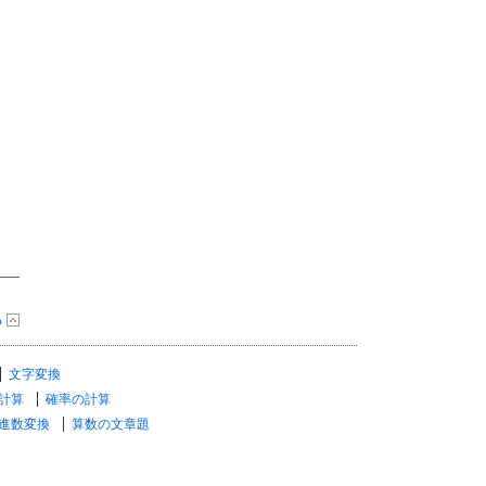
る
文字変換
計算
確率の計算
進数変換
算数の文章題