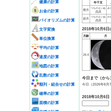
健康の計算
年干支
つちのえいぬ
み
暦月
お金の計算
戊戌
つちのえいぬ
か
節月
バイオリズムの計算
戊戌
2018年10月6
文字変換
月齢
月
単位換算
平均の計算
26.4
速度の計算
地図の計算
乱数の計算
今日まで（から
順列・組合せの計算
今日（2026年8月
確率の計算
2018年10月
面積の計算