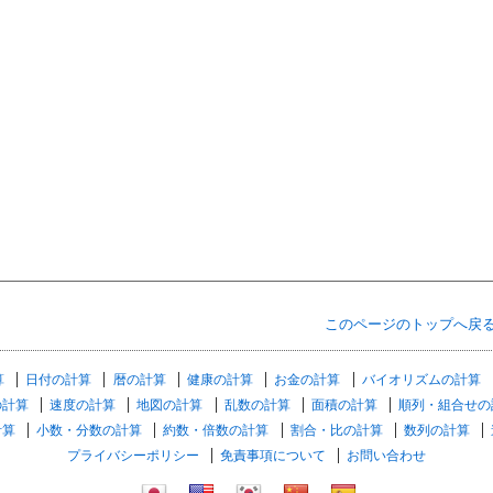
このページのトップへ戻
算
日付の計算
暦の計算
健康の計算
お金の計算
バイオリズムの計算
の計算
速度の計算
地図の計算
乱数の計算
面積の計算
順列・組合せの
計算
小数・分数の計算
約数・倍数の計算
割合・比の計算
数列の計算
プライバシーポリシー
免責事項について
お問い合わせ