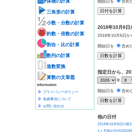
体積の計算
開始日を
含め
三角形の計算
小数・分数の計算
2018年10月
約数・倍数の計算
2018年10月6日
割合・比の計算
開始日を
含め
数列の計算
進数変換
指定日から、20
算数の文章題
年
Information
開始日を
含め
プライバシーポリシー
免責事項について
お問い合わせ
他の日付
2018年10月6日の前
1ヶ月前の日付(2018