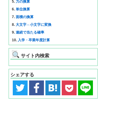
5.
力の換算
6.
単位換算
7.
面積の換算
8.
大文字⇔小文字に変換
9.
連続で当たる確率
10.
入学・卒業年度計算
サイト内検索
シェアする