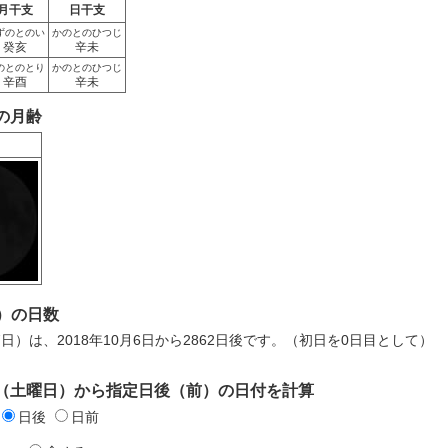
月干支
日干支
ずのとのい
かのとのひつじ
癸亥
辛未
のとのとり
かのとのひつじ
辛酉
辛未
日の月齢
）の日数
7日）は、2018年10月6日から2862日後です。（初日を0日目として）
6日（土曜日）から指定日後（前）の日付を計算
日後
日前