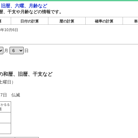
暦・旧暦、六曜、月齢など
暦旧暦、干支や月齢などの情報です。
算
日付の計算
暦の計算
確率の計算
単
8年10月6日
日
月
日
6日の和暦、旧暦、干支など
（土曜日）
27日 仏滅
てかるる
涸
く