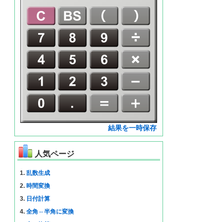
結果を一時保存
人気ページ
1.
乱数生成
2.
時間変換
3.
日付計算
4.
全角⇔半角に変換