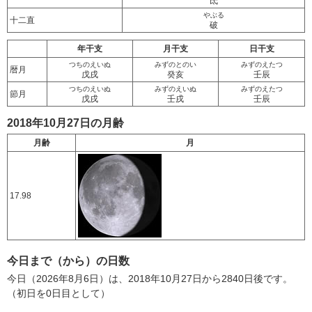
氐
やぶる
十二直
破
年干支
月干支
日干支
つちのえいぬ
みずのとのい
みずのえたつ
暦月
戊戌
癸亥
壬辰
つちのえいぬ
みずのえいぬ
みずのえたつ
節月
戊戌
壬戌
壬辰
2018年10月27日の月齢
月齢
月
17.98
今日まで（から）の日数
今日（2026年8月6日）は、2018年10月27日から2840日後です。
（初日を0日目として）