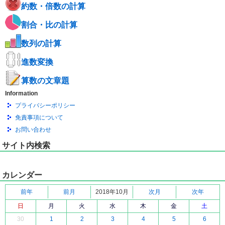
約数・倍数の計算
割合・比の計算
数列の計算
進数変換
算数の文章題
Information
プライバシーポリシー
免責事項について
お問い合わせ
サイト内検索
カレンダー
前年
前月
2018年10月
次月
次年
日
月
火
水
木
金
土
30
1
2
3
4
5
6