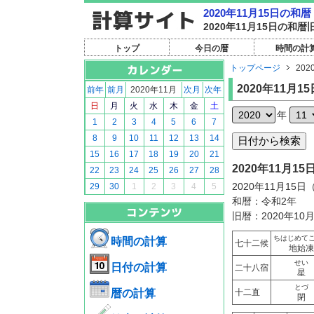
2020年11月15日の
2020年11月15日の
トップ
今日の暦
時間の計
トップページ
202
2020年11月15
前年
前月
2020年11月
次月
次年
日
月
火
水
木
金
土
年
1
2
3
4
5
6
7
8
9
10
11
12
13
14
15
16
17
18
19
20
21
2020年11月
22
23
24
25
26
27
28
2020年11月15
29
30
1
2
3
4
5
和暦：令和2年
旧暦：2020年10
ちはじめて
時間の計算
七十二候
地始凍
せい
日付の計算
二十八宿
星
とづ
暦の計算
十二直
閉