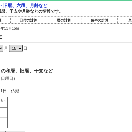
和暦・旧暦、六曜、月齢など
和暦旧暦、干支や月齢などの情報です。
算
日付の計算
暦の計算
確率の計算
単
0年11月15日
日
月
日
15日の和暦、旧暦、干支など
日（日曜日）
月1日 仏滅
こおる