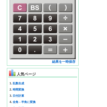
結果を一時保存
人気ページ
1.
乱数生成
2.
時間変換
3.
日付計算
4.
全角⇔半角に変換