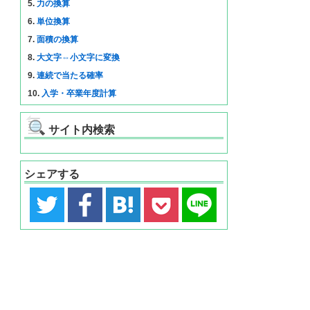
5.
力の換算
6.
単位換算
7.
面積の換算
8.
大文字⇔小文字に変換
9.
連続で当たる確率
10.
入学・卒業年度計算
サイト内検索
シェアする