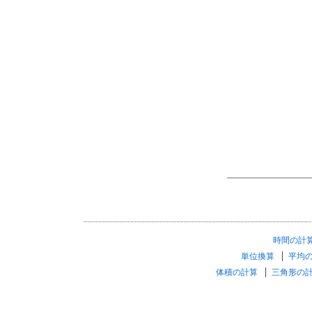
時間の計
単位換算
平均
体積の計算
三角形の