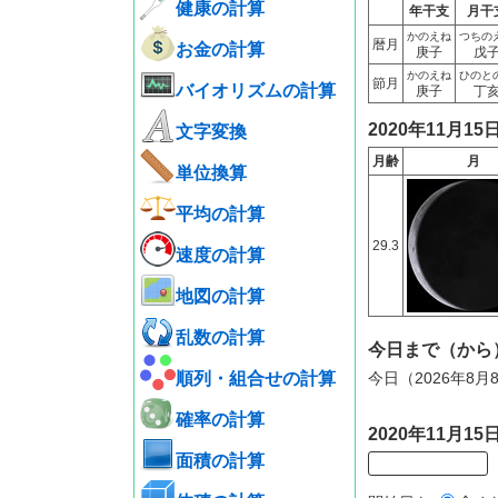
健康の計算
年干支
月干
かのえね
つちの
暦月
お金の計算
庚子
戊
かのえね
ひのと
節月
バイオリズムの計算
庚子
丁
2020年11月1
文字変換
月齢
月
単位換算
平均の計算
29.3
速度の計算
地図の計算
乱数の計算
今日まで（から
順列・組合せの計算
今日（2026年8月
確率の計算
2020年11月
面積の計算