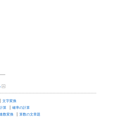
る
文字変換
計算
確率の計算
進数変換
算数の文章題