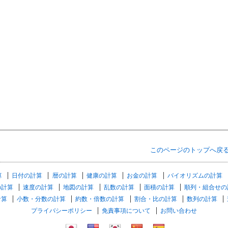
このページのトップへ戻
算
日付の計算
暦の計算
健康の計算
お金の計算
バイオリズムの計算
の計算
速度の計算
地図の計算
乱数の計算
面積の計算
順列・組合せの
計算
小数・分数の計算
約数・倍数の計算
割合・比の計算
数列の計算
プライバシーポリシー
免責事項について
お問い合わせ