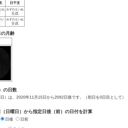
支
日干支
えね
みずのえいぬ
子
壬戌
のい
みずのえいぬ
亥
壬戌
5日の月齢
）の日数
8日）は、2020年11月15日から2092日後です。（初日を0日目として）
15日（日曜日）から指定日後（前）の日付を計算
日後
日前