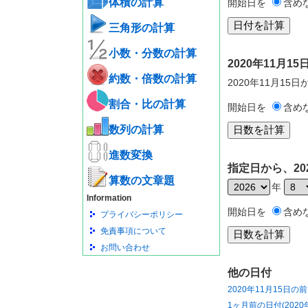
体積の計算
開始日を
含め
三角形の計算
小数・分数の計算
2020年11月
約数・倍数の計算
2020年11月15
割合・比の計算
開始日を
含め
数列の計算
進数変換
指定日から、20
算数の文章題
年
Information
開始日を
含め
プライバシーポリシー
免責事項について
お問い合わせ
他の日付
2020年11月15日の
1ヶ月前の日付(2020年