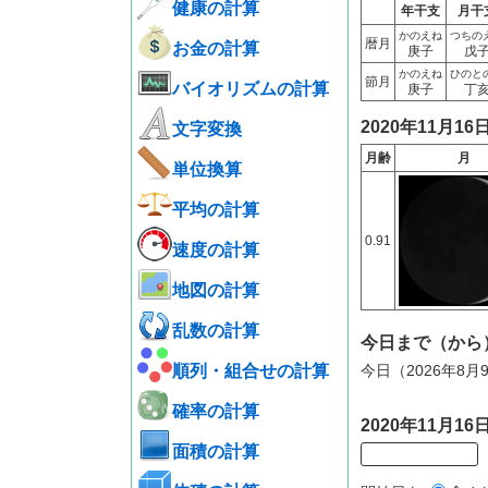
健康の計算
年干支
月干
かのえね
つちの
暦月
お金の計算
庚子
戊
かのえね
ひのと
節月
バイオリズムの計算
庚子
丁
2020年11月1
文字変換
月齢
月
単位換算
平均の計算
0.91
速度の計算
地図の計算
乱数の計算
今日まで（から
順列・組合せの計算
今日（2026年8月
確率の計算
2020年11月
面積の計算