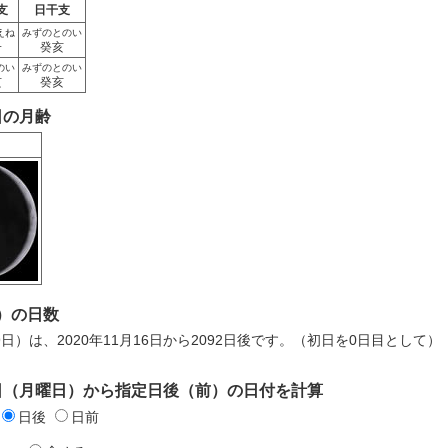
支
日干支
えね
みずのとのい
子
癸亥
のい
みずのとのい
亥
癸亥
6日の月齢
）の日数
9日）は、2020年11月16日から2092日後です。（初日を0日目として）
16日（月曜日）から指定日後（前）の日付を計算
日後
日前