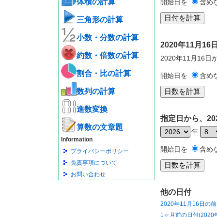
体積の計算
開始日を
含め
三角形の計算
小数・分数の計算
2020年11月
約数・倍数の計算
2020年11月16
割合・比の計算
開始日を
含め
数列の計算
進数変換
指定日から、20
算数の文章題
年
Information
開始日を
含め
プライバシーポリシー
免責事項について
お問い合わせ
他の日付
2020年11月16日の
1ヶ月前の日付(2020年