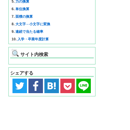
5.
力の換算
6.
単位換算
7.
面積の換算
8.
大文字⇔小文字に変換
9.
連続で当たる確率
10.
入学・卒業年度計算
サイト内検索
シェアする