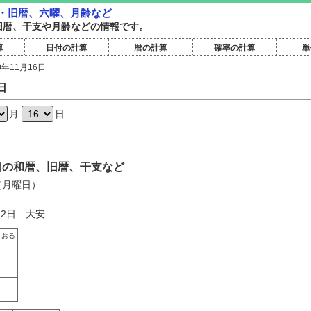
和暦・旧暦、六曜、月齢など
和暦旧暦、干支や月齢などの情報です。
算
日付の計算
暦の計算
確率の計算
単
0年11月16日
日
月
日
16日の和暦、旧暦、干支など
日（月曜日）
月2日 大安
こおる