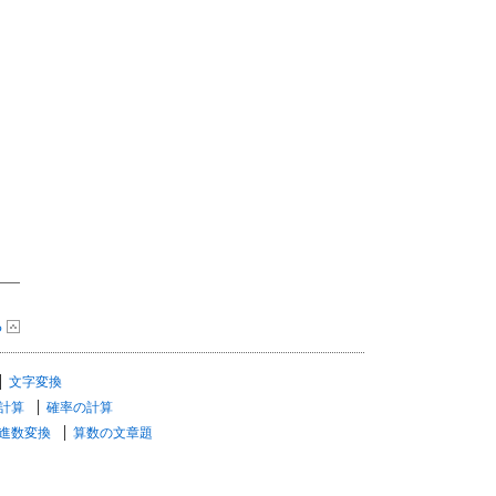
る
文字変換
計算
確率の計算
進数変換
算数の文章題