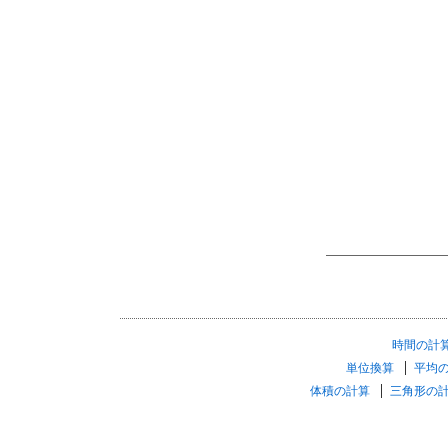
時間の計
単位換算
平均
体積の計算
三角形の