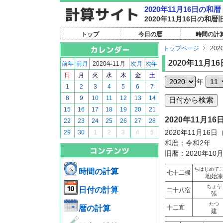
2020年11月16日の
2020年11月16日の
トップ
今日の暦
時間の計
トップページ
202
2020年11月16
前年
前月
2020年11月
次月
次年
日
月
火
水
木
金
土
年
1
2
3
4
5
6
7
8
9
10
11
12
13
14
15
16
17
18
19
20
21
2020年11月
22
23
24
25
26
27
28
2020年11月16
29
30
1
2
3
4
5
和暦：令和2年
旧暦：2020年10
ちはじめて
時間の計算
七十二候
地始凍
ちょう
日付の計算
二十八宿
張
たつ
暦の計算
十二直
建