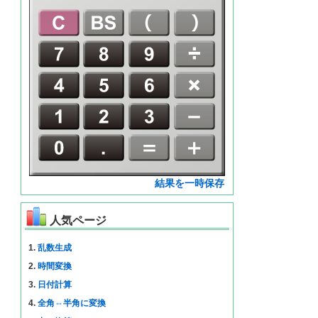
結果を一時保存
人気ページ
1.
乱数生成
2.
時間変換
3.
日付計算
4.
全角⇔半角に変換