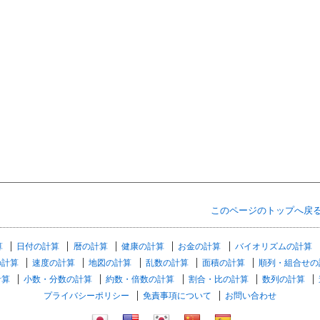
このページのトップへ戻
算
日付の計算
暦の計算
健康の計算
お金の計算
バイオリズムの計算
の計算
速度の計算
地図の計算
乱数の計算
面積の計算
順列・組合せの
計算
小数・分数の計算
約数・倍数の計算
割合・比の計算
数列の計算
プライバシーポリシー
免責事項について
お問い合わせ