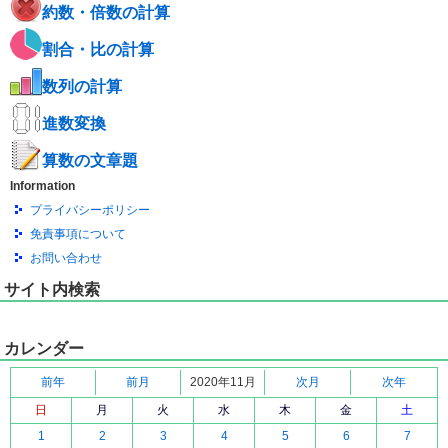
約数・倍数の計算
割合・比の計算
数列の計算
進数変換
算数の文章題
Information
プライバシーポリシー
免責事項について
お問い合わせ
サイト内検索
カレンダー
前年
前月
2020年11月
次月
次年
日
月
火
水
木
金
土
1
2
3
4
5
6
7