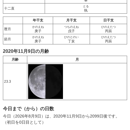
畢
とる
十二直
執
年干支
月干支
日干支
かのえね
つちのえね
ひのえたつ
暦月
庚子
戊子
丙辰
かのえね
ひのとのい
ひのえたつ
節月
庚子
丁亥
丙辰
2020年11月9日の月齢
月齢
月
23.3
今日まで（から）の日数
今日（2026年8月9日）は、2020年11月9日から2099日後です。
（初日を0日目として）