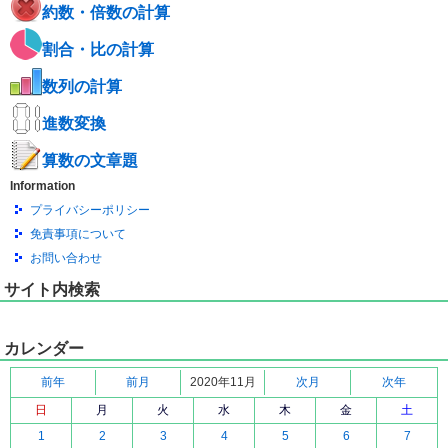
約数・倍数の計算
割合・比の計算
数列の計算
進数変換
算数の文章題
Information
プライバシーポリシー
免責事項について
お問い合わせ
サイト内検索
カレンダー
前年
前月
2020年11月
次月
次年
日
月
火
水
木
金
土
1
2
3
4
5
6
7