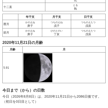
氐
とる
十二直
執
年干支
月干支
日干支
かのえね
つちのえね
つちのえたつ
暦月
庚子
戊子
戊辰
かのえね
ひのとのい
つちのえたつ
節月
庚子
丁亥
戊辰
2020年11月21日の月齢
月齢
月
5.91
今日まで（から）の日数
今日（2026年8月8日）は、2020年11月21日から2086日後です。
（初日を0日目として）