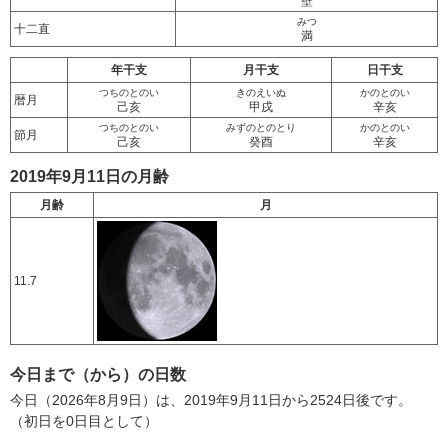
壁
みつ
十二直
満
年干支
月干支
日干支
つちのとのい
きのえいぬ
かのとのい
暦月
己亥
甲戌
辛亥
つちのとのい
みずのとのとり
かのとのい
節月
己亥
癸酉
辛亥
2019年9月11日の月齢
月齢
月
11.7
今日まで（から）の日数
今日（2026年8月9日）は、2019年9月11日から2524日後です。
（初日を0日目として）