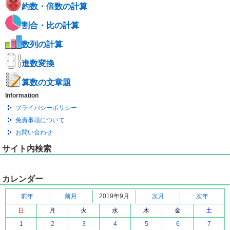
約数・倍数の計算
割合・比の計算
数列の計算
進数変換
算数の文章題
Information
プライバシーポリシー
免責事項について
お問い合わせ
サイト内検索
カレンダー
前年
前月
2019年9月
次月
次年
日
月
火
水
木
金
土
1
2
3
4
5
6
7