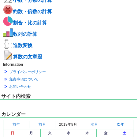
小数・分数の計算
約数・倍数の計算
割合・比の計算
数列の計算
進数変換
算数の文章題
Information
プライバシーポリシー
免責事項について
お問い合わせ
サイト内検索
カレンダー
前年
前月
2019年9月
次月
次年
日
月
火
水
木
金
土