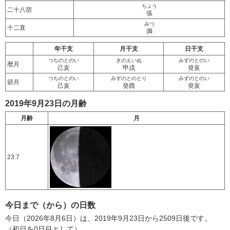
ちょう
二十八宿
張
みつ
十二直
満
年干支
月干支
日干支
つちのとのい
きのえいぬ
みずのとのい
暦月
己亥
甲戌
癸亥
つちのとのい
みずのとのとり
みずのとのい
節月
己亥
癸酉
癸亥
2019年9月23日の月齢
月齢
月
23.7
今日まで（から）の日数
今日（2026年8月6日）は、2019年9月23日から2509日後です。
（初日を0日目として）