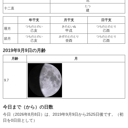
危
たつ
十二直
建
年干支
月干支
日干支
つちのとのい
きのえいぬ
つちのとのとり
暦月
己亥
甲戌
己酉
つちのとのい
みずのとのとり
つちのとのとり
節月
己亥
癸酉
己酉
2019年9月9日の月齢
月齢
月
9.7
今日まで（から）の日数
今日（2026年8月8日）は、2019年9月9日から2525日後です。（初
日を0日目として）