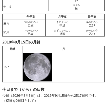
昴
やぶる
十二直
破
年干支
月干支
日干支
つちのとのい
きのえいぬ
きのとのう
暦月
己亥
甲戌
乙卯
つちのとのい
みずのとのとり
きのとのう
節月
己亥
癸酉
乙卯
2019年9月15日の月齢
月齢
月
15.7
今日まで（から）の日数
今日（2026年8月6日）は、2019年9月15日から2517日後です。
（初日を0日目として）