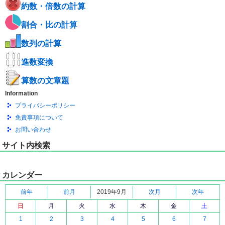
約数・倍数の計算
割合・比の計算
数列の計算
進数変換
算数の文章題
Information
プライバシーポリシー
免責事項について
お問い合わせ
サイト内検索
カレンダー
前年
前月
2019年9月
次月
次年
日
月
火
水
木
金
土
1
2
3
4
5
6
7