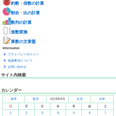
約数・倍数の計算
割合・比の計算
数列の計算
進数変換
算数の文章題
Information
プライバシーポリシー
免責事項について
お問い合わせ
サイト内検索
カレンダー
前年
前月
2019年9月
次月
次年
日
月
火
水
木
金
土
1
2
3
4
5
6
7