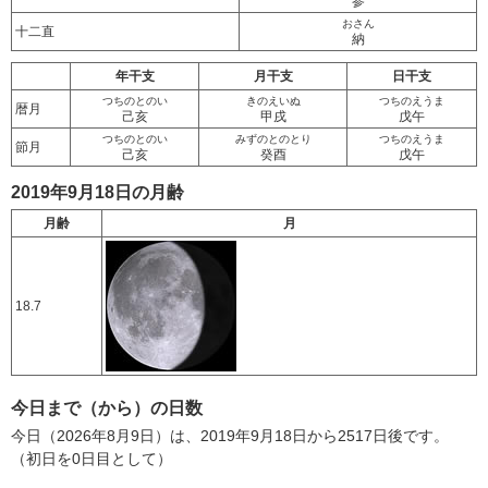
参
おさん
十二直
納
年干支
月干支
日干支
つちのとのい
きのえいぬ
つちのえうま
暦月
己亥
甲戌
戊午
つちのとのい
みずのとのとり
つちのえうま
節月
己亥
癸酉
戊午
2019年9月18日の月齢
月齢
月
18.7
今日まで（から）の日数
今日（2026年8月9日）は、2019年9月18日から2517日後です。
（初日を0日目として）