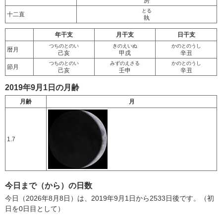
房
とる
十二直
執
年干支
月干支
日干支
つちのとのい
きのえいぬ
かのとのうし
暦月
己亥
甲戌
辛丑
つちのとのい
みずのえさる
かのとのうし
節月
己亥
壬申
辛丑
2019年9月1日の月齢
月齢
月
1.7
今日まで（から）の日数
今日（2026年8月8日）は、2019年9月1日から2533日後です。（初
日を0日目として）